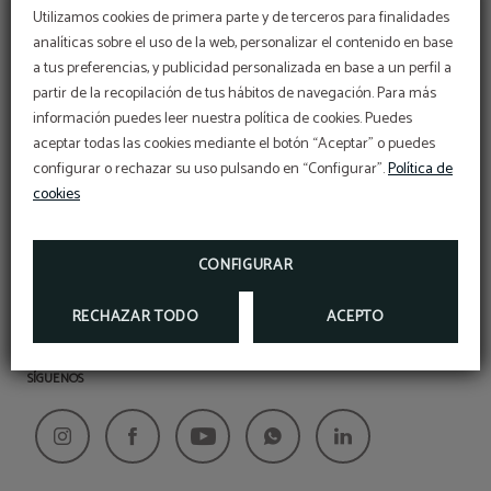
Utilizamos cookies de primera parte y de terceros para finalidades
Urbanización Brisas del Aljarafe S/N
analíticas sobre el uso de la web, personalizar el contenido en base
41907
Valencina de la Concepción
Sevilla
a tus preferencias, y publicidad personalizada en base a un perfil a
España
partir de la recopilación de tus hábitos de navegación. Para más
información puedes leer nuestra política de cookies. Puedes
aceptar todas las cookies mediante el botón “Aceptar” o puedes
configurar o rechazar su uso pulsando en “Configurar”.
Política de
cookies
CONTACTO
+34 955 72 01 00
CONFIGURAR
hotelveredareal@yithoteles.com
RECHAZAR TODO
ACEPTO
SÍGUENOS