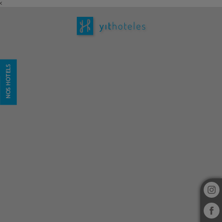
<
Hôtel YIT Vereda Real à Valencina de la Concepción. Site Officiel
NOS HÔTELS