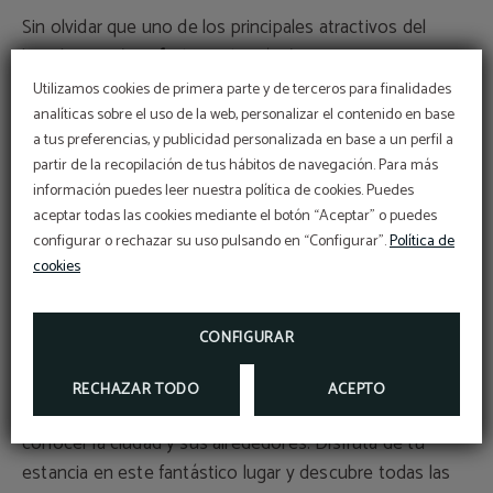
Sin olvidar que uno de los principales atractivos del
hotel es su
rica oferta gastronómica
. En su restaurante
Tierra de Olivos
podrás degustar los mejores platos de
Utilizamos cookies de primera parte y de terceros para finalidades
la cocina local como gazpacho, salmorejo, huevos a la
analíticas sobre el uso de la web, personalizar el contenido en base
a tus preferencias, y publicidad personalizada en base a un perfil a
flamenca o el cocido sevillano. Todo ello elaborado con
partir de la recopilación de tus hábitos de navegación. Para más
productos locales de la mejor calidad. Y si lo que buscas
información puedes leer nuestra política de cookies. Puedes
es un lugar donde degustar tapas, en su taberna podrás
aceptar todas las cookies mediante el botón “Aceptar” o puedes
disfrutar de algunas de ellas acompañadas de una
configurar o rechazar su uso pulsando en “Configurar”.
Política de
cerveza bien fría. La selección incluye tapas clásicas
cookies
como cazón en adobo o carne con tomate, pero
también hay propuestas más innovadoras.
CONFIGURAR
Así que no lo olvides, cuando planees un viaje a Sevilla,
RECHAZAR TODO
ACEPTO
el
Hotel YIT Vereda Real
es la mejor opción para
conocer la ciudad y sus alrededores. Disfruta de tu
estancia en este fantástico lugar y descubre todas las